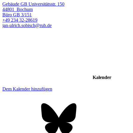
Gebäude GB Universitätsstr. 150
44801
Bochum
Büro
GB 3/151
+49 234 32-28619
jan-ulrich.sobisch@rub.de
Kalender
Dem Kalender hinzufügen