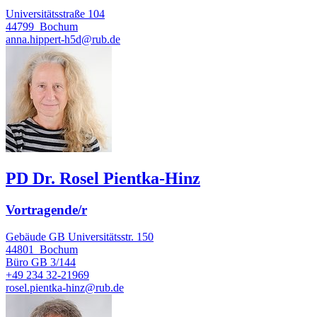
Universitätsstraße 104
44799
Bochum
anna.hippert-h5d@rub.de
PD Dr. Rosel Pientka-Hinz
Vortragende/r
Gebäude GB Universitätsstr. 150
44801
Bochum
Büro
GB 3/144
+49 234 32-21969
rosel.pientka-hinz@rub.de