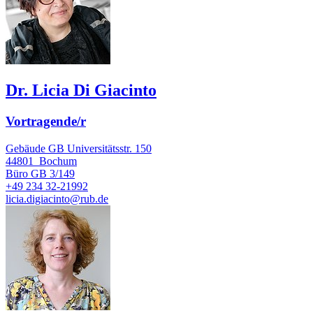
Dr. Licia Di Giacinto
Vortragende/r
Gebäude GB Universitätsstr. 150
44801
Bochum
Büro
GB 3/149
+49 234 32-21992
licia.digiacinto@rub.de